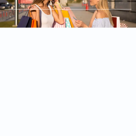
خطي
لى
لمحتوى