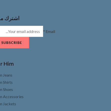
اشترك مع
*
Email
SUBSCRIBE
r Him
n Jeans
 Shirts
n Shoes
n Accessories
n Jackets