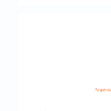
To get st
رد