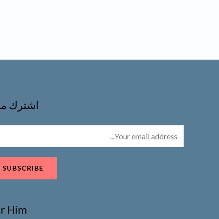
من
من
5
5
اشترك مع
SUBSCRIBE
r Him