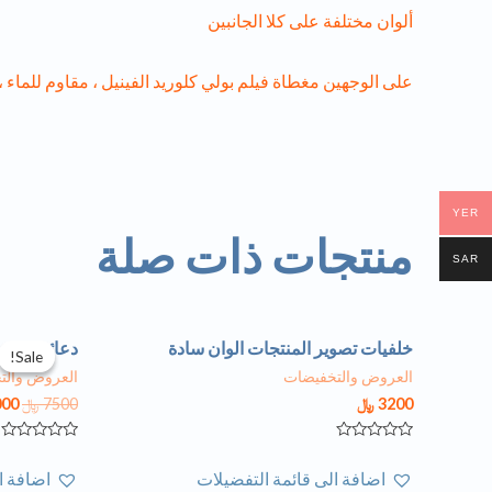
ألوان مختلفة على كلا الجانبين
على الوجهين مغطاة فيلم بولي كلوريد الفينيل ، مقاوم للماء ،
YER
منتجات ذات صلة
SAR
خلفيات تصوير المنتجات الوان سادة
دعائم الفلين ل
Sale!
Sale!
العروض والتخفيضات
العروض والت
3200
﷼
7500
﷼
000
تم
تم
التقييم
التقييم
اضافة الى قائمة التفضيلات
اضافة ا
0
0