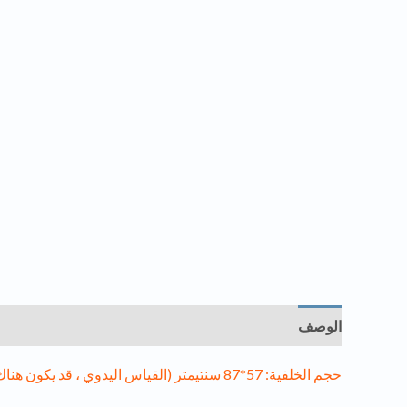
الوصف
معلومات إضافية
مراجعات (0)
حجم الخلفية: 57*87 سنتيمتر (القياس اليدوي ، قد يكون هناك انحراف من 1 ~ 2 سنتيمتر)