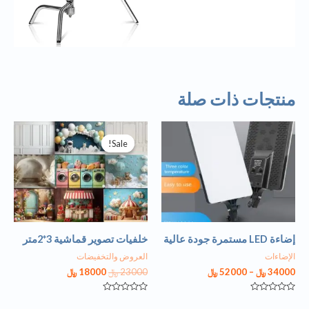
منتجات ذات صلة
Sale!
Sale!
إضاءة LED مستمرة جودة عالية
خلفيات تصوير قماشية 3*2متر
الإضاءات
العروض والتخفيضات
34000
﷼
–
52000
﷼
23000
﷼
18000
﷼
تم
تم
التقييم
التقييم