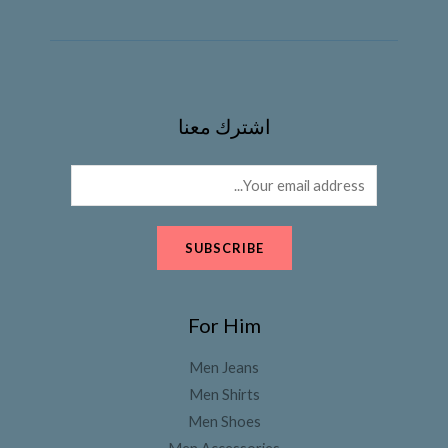
اشترك معنا
SUBSCRIBE
For Him
Men Jeans
Men Shirts
Men Shoes